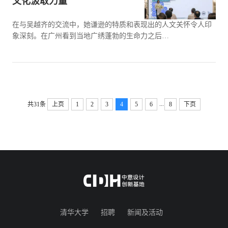
文化汲取力量
在与吴越齐的交流中，她谦逊的特质和表现出的人文关怀令人印
象深刻。在广州看到当地广绣蓬勃的生命力之后…
...
共31条
上页
1
2
3
4
5
6
8
下页
清华大学
招聘
新闻及活动